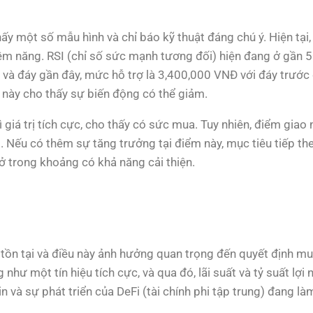
y một số mẫu hình và chỉ báo kỹ thuật đáng chú ý. Hiện tại
ềm năng. RSI (chỉ số sức mạnh tương đối) hiện đang ở gần 5
h và đáy gần đây, mức hỗ trợ là 3,400,000 VNĐ với đáy trướ
u này cho thấy sự biến động có thể giảm.
ì giá trị tích cực, cho thấy có sức mua. Tuy nhiên, điểm gia
. Nếu có thêm sự tăng trưởng tại điểm này, mục tiêu tiếp th
ở trong khoảng có khả năng cải thiện.
 tồn tại và điều này ảnh hưởng quan trọng đến quyết định mu
hư một tín hiệu tích cực, và qua đó, lãi suất và tỷ suất lợi
n và sự phát triển của DeFi (tài chính phi tập trung) đang là