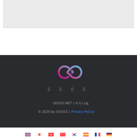
COOSS.NET | 지식나눔
© 2025 by COOSS |
Privacy Policy