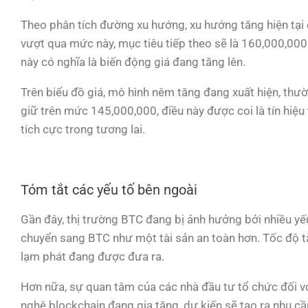
Theo phân tích đường xu hướng, xu hướng tăng hiện tại 
vượt qua mức này, mục tiêu tiếp theo sẽ là 160,000,000. 
này có nghĩa là biến động giá đang tăng lên.
Trên biểu đồ giá, mô hình nêm tăng đang xuất hiện, thườ
giữ trên mức 145,000,000, điều này được coi là tín hiệu 
tích cực trong tương lai.
Tóm tắt các yếu tố bên ngoài
Gần đây, thị trường BTC đang bị ảnh hưởng bởi nhiều yếu
chuyển sang BTC như một tài sản an toàn hơn. Tốc độ tăn
lạm phát đang được đưa ra.
Hơn nữa, sự quan tâm của các nhà đầu tư tổ chức đối vớ
nghệ blockchain đang gia tăng, dự kiến sẽ tạo ra nhu 