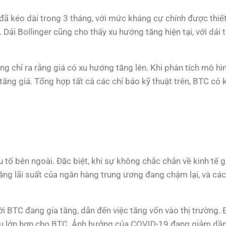
đã kéo dài trong 3 tháng, với mức kháng cự chính được thiế
Dải Bollinger cũng cho thấy xu hướng tăng hiện tại, với dải 
ng chỉ ra rằng giá có xu hướng tăng lên. Khi phân tích mô hì
tăng giá. Tổng hợp tất cả các chỉ báo kỹ thuật trên, BTC có k
 tố bên ngoài. Đặc biệt, khi sự không chắc chắn về kinh tế g
g lãi suất của ngân hàng trung ương đang chậm lại, và các t
i BTC đang gia tăng, dẫn đến việc tăng vốn vào thị trường. 
cầu lớn hơn cho BTC. Ảnh hưởng của COVID-19 đang giảm dần,