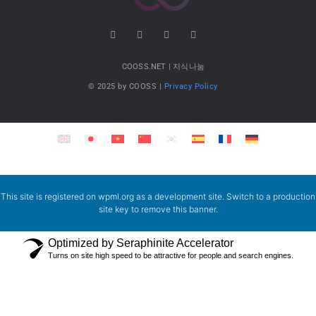
COOSS.NET | 지식나눔
© 2025 by COOSS |
Privacy Policy
This site is registered on
wpml.org
as a development site. Switch to a production
site key to
remove this banner
.
Optimized by Seraphinite Accelerator
Turns on site high speed to be attractive for people and search engines.