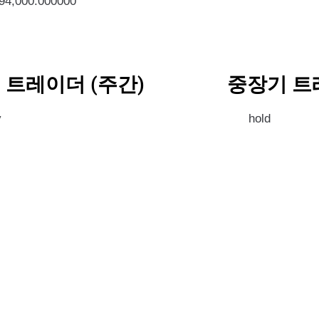
594,000.000000
 트레이더 (주간)
중장기 트
y
hold