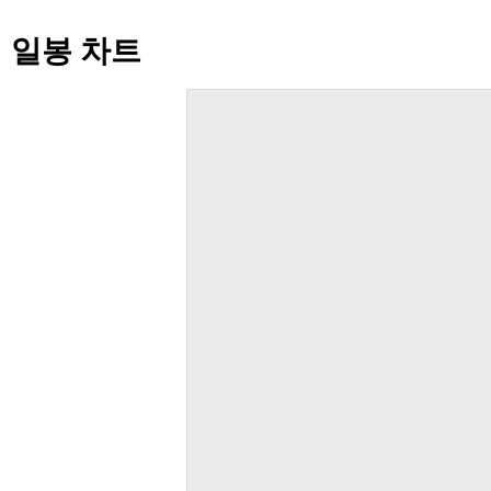
일봉 차트