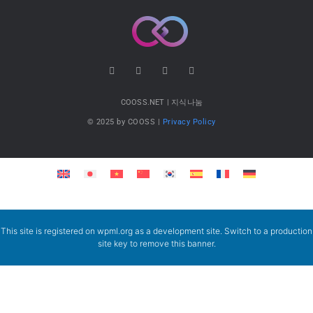
COOSS.NET | 지식나눔
© 2025 by COOSS |
Privacy Policy
This site is registered on
wpml.org
as a development site. Switch to a production
site key to
remove this banner
.