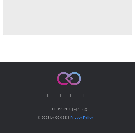
COOSS.NET | 지식나눔
© 2025 by COOSS |
Privacy Policy