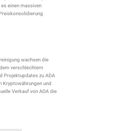
b es einen massiven
 Preiskonsolidierung
ereinigung wachsen die
udem verschlechtern
nd Projektupdates zu ADA
gen Kryptowährungen und
tuelle Verkauf von ADA die