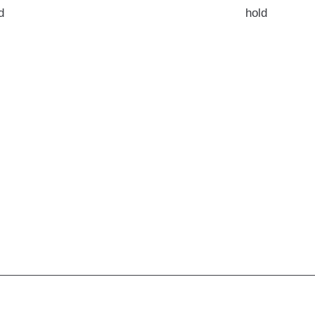
d
hold