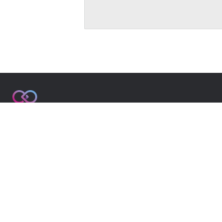
COOSS.NET | 지식나눔
This site is reg