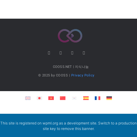
COOSS.NET | 지식나눔
© 2025 by COOSS |
Privacy Policy
This site is registered on
wpml.org
as a development site. Switch to a production
site key to
remove this banner
.