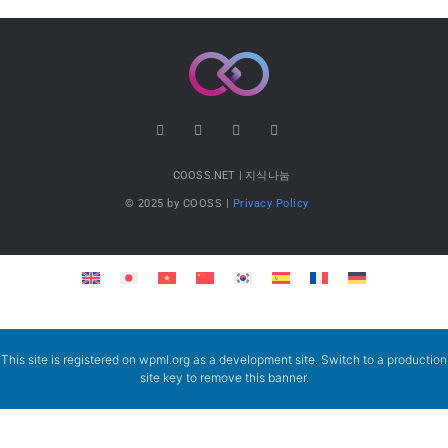
COOSS.NET | 지식나눔
© 2025 by COOSS |
Privacy Policy
This site is registered on
wpml.org
as a development site. Switch to a production
site key to
remove this banner
.