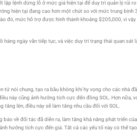
ập lệnh dừng lỗ ở mức giá hiện tại để duy trì quản lý rủi ro hợ
trường hiện tại đang cao hơn một chút so với mức trung bình 
ào đó, mức hỗ trợ được hình thành khoảng $205,000, vì vậy
ồ hàng ngày vẫn tiếp tục, và việc duy trì trạng thái quan sát 
iện tử nói chung, tạo ra bầu không khí hy vọng cho các nhà đầ
điều này cũng ảnh hưởng tích cực đến đồng SOL. Hơn nữa, vớ
ng tăng lên, điều này sẽ làm tăng nhu cầu đối với SOL.
báo về đối tác đã diễn ra, làm tăng khả năng phát triển củ
h hưởng tích cực đến giá. Tất cả các yếu tố này có thể tạo 