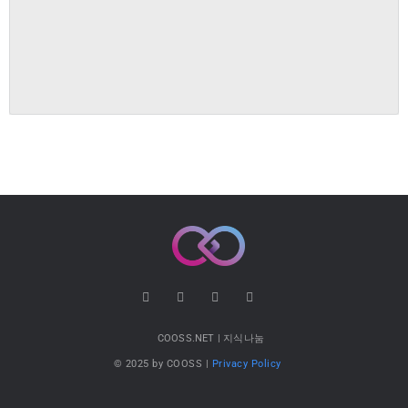
COOSS.NET | 지식나눔
© 2025 by COOSS |
Privacy Policy