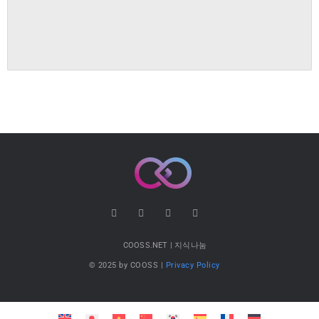
COOSS.NET | 지식나눔
© 2025 by COOSS |
Privacy Policy