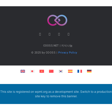
COOSS.NET | 지식나눔
© 2025 by COOSS |
Privacy Policy
This site is registered on
wpml.org
as a development site. Switch to a production
site key to
remove this banner
.