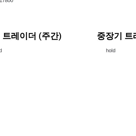
017800
 트레이더 (주간)
중장기 트
d
hold