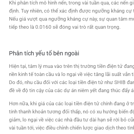
Khi phân tích mô hình nến, trong vài tuần qua, các nến g
định. Tuy nhiên, có thể xác định được ngưỡng kháng cự 
Nếu giá vượt qua ngưỡng kháng cự này, sự quan tâm mua 
tiếp theo là 0.0160 sẽ đóng vai trò rất quan trọng.
Phân tích yếu tố bên ngoài
Hiện tại, tâm lý mua vào trên thị trường tiền điện tử đan
nền kinh tế toàn cầu và lo ngại về việc tăng lãi suất vẫn 
Do đó, nhu cầu đối với các loại tiền điện tử như SHIB đ
đề về độ tin cậy của các dự án niêm yết đang thúc đẩy á
Hơn nữa, khi giá của các loại tiền điện tử chính đang ở
tính thanh khoản tương đối thấp, nó có xu hướng biến độ
giảm, lo ngại về việc các nhà đầu tư dài hạn sẽ rời bỏ c
vài tuần tới, việc điều chỉnh chiến lược giao dịch theo tìn