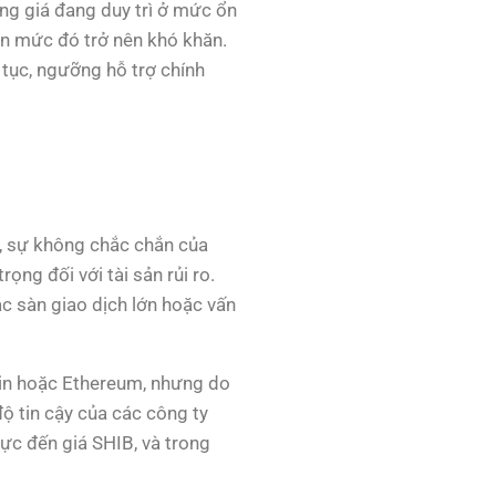
ằng giá đang duy trì ở mức ổn
ên mức đó trở nên khó khăn.
 tục, ngưỡng hỗ trợ chính
ệt, sự không chắc chắn của
rọng đối với tài sản rủi ro.
ác sàn giao dịch lớn hoặc vấn
coin hoặc Ethereum, nhưng do
ộ tin cậy của các công ty
cực đến giá SHIB, và trong