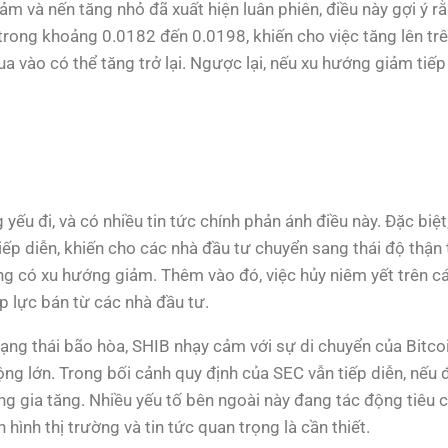
iảm và nến tăng nhỏ đã xuất hiện luân phiên, điều này gợi ý r
trong khoảng 0.0182 đến 0.0198, khiến cho việc tăng lên tr
vào có thể tăng trở lại. Ngược lại, nếu xu hướng giảm tiếp
g yếu đi, và có nhiều tin tức chính phản ánh điều này. Đặc bi
tiếp diễn, khiến cho các nhà đầu tư chuyển sang thái độ thận t
ang có xu hướng giảm. Thêm vào đó, việc hủy niêm yết trên c
p lực bán từ các nhà đầu tư.
 trạng thái bão hòa, SHIB nhạy cảm với sự di chuyển của Bit
ng lớn. Trong bối cảnh quy định của SEC vẫn tiếp diễn, nếu đ
ũng gia tăng. Nhiều yếu tố bên ngoài này đang tác động tiêu 
h hình thị trường và tin tức quan trọng là cần thiết.