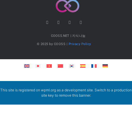
COOSS.NET | 지식나눔
© 2025 by COOSS |
Privacy Policy
This site is registered on
wpml.org
as a development site. Switch to a production
site key to
remove this banner
.