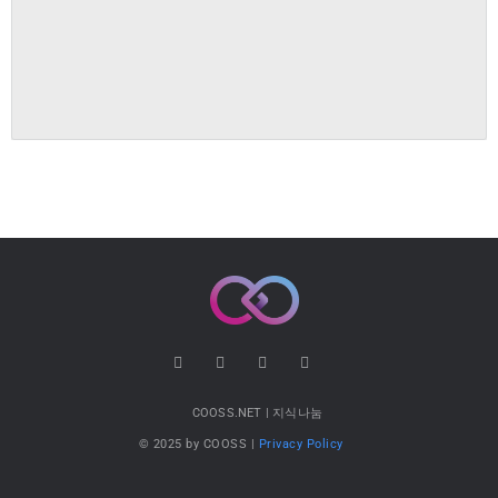
COOSS.NET | 지식나눔
© 2025 by COOSS |
Privacy Policy