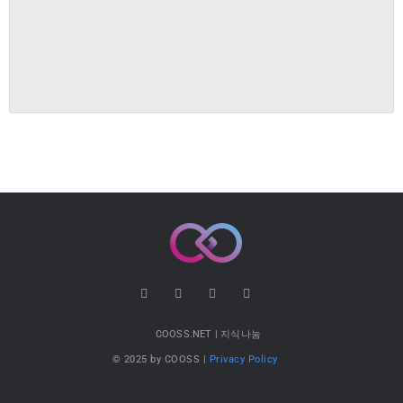
COOSS.NET | 지식나눔
© 2025 by COOSS |
Privacy Policy