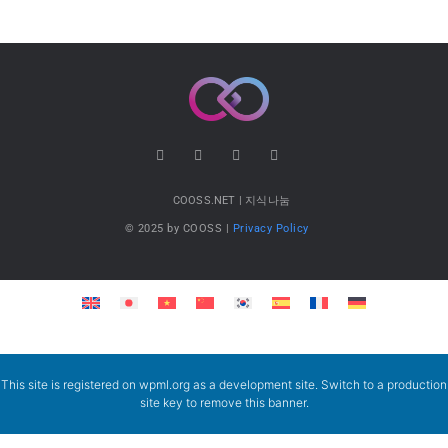
COOSS.NET | 지식나눔
© 2025 by COOSS |
Privacy Policy
This site is registered on
wpml.org
as a development site. Switch to a production
site key to
remove this banner
.