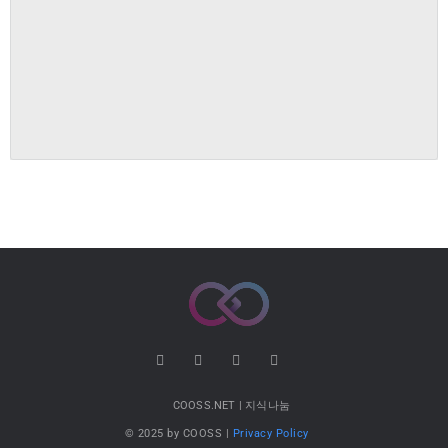
COOSS.NET | 지식나눔
© 2025 by COOSS |
Privacy Policy