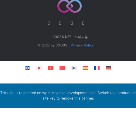
COOSS.NET | 지식나눔
© 2025 by COOSS |
Privacy Policy
This site is registered on
wpml.org
as a development site. Switch to a production
site key to
remove this banner
.