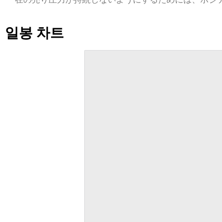
일봉 차트