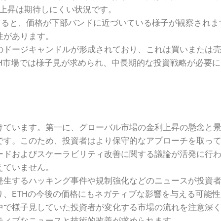
な上昇は期待しにくい状況です。
s)を適用すると、価格が下部バンドに近づいている様子が観察さ
性があります。
のドージキャンドルが形成されており、これは買いまたは
H市場では様子見が求められ、中長期的な投資戦略が必要
けています。第一に、グローバル市場の金利上昇の懸念と
です。このため、投資者はより保守的なアプローチを取っ
ードおよびスケーラビリティ改善に関する議論が活発に行
えていません。
発生するハッキング事件や規制強化などのニュースが投資
、ETHの今後の価格にもネガティブな影響を与える可能
中で様子見していた投資者が変化する市場の流れを注意深
ティブなニュースと技術的改善が求められます。