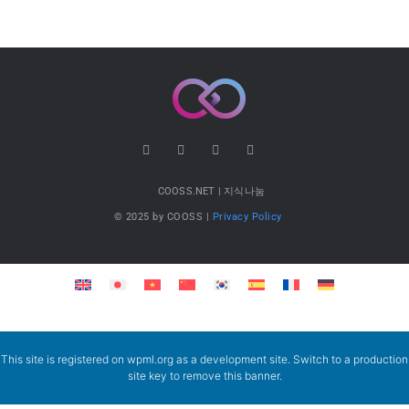
COOSS.NET | 지식나눔
© 2025 by COOSS |
Privacy Policy
This site is registered on
wpml.org
as a development site. Switch to a production
site key to
remove this banner
.