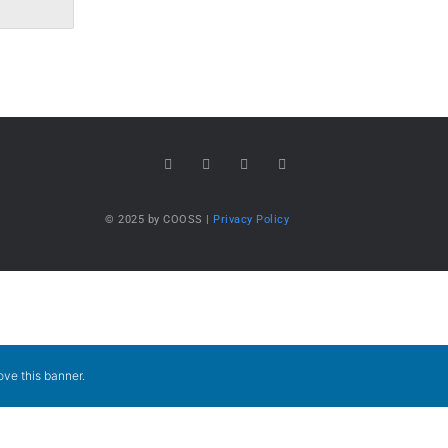
© 2025 by COOSS |
Privacy Policy
ve this banner
.