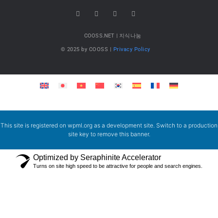
COOSS.NET | 지식나눔
© 2025 by COOSS |
Privacy Policy
This site is registered on
wpml.org
as a development site. Switch to a production
site key to
remove this banner
.
Optimized by Seraphinite Accelerator
Turns on site high speed to be attractive for people and search engines.