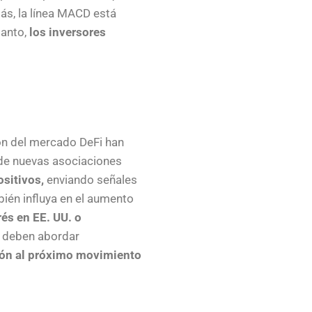
ás, la línea MACD está
tanto,
los inversores
ión del mercado DeFi han
 de nuevas asociaciones
sitivos,
enviando señales
bién influya en el aumento
és en EE. UU. o
ón deben abordar
ión al próximo movimiento