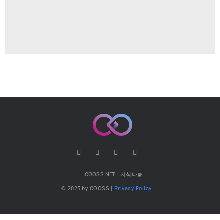
COOSS.NET | 지식나눔
© 2025 by COOSS |
Privacy Policy