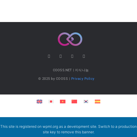
COOSS.NET | 지식나눔
© 2025 by COOSS |
Privacy Policy
This site is registered on
wpml.org
as a development site. Switch to a production
site key to
remove this banner
.