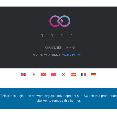
COOSS.NET | 지식나눔
© 2025 by COOSS |
Privacy Policy
This site is registered on
wpml.org
as a development site. Switch to a production
site key to
remove this banner
.