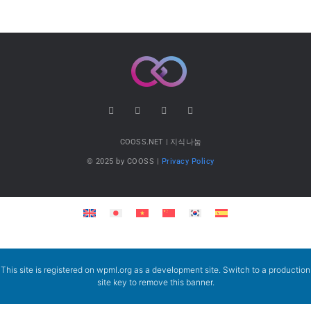
COOSS.NET | 지식나눔
© 2025 by COOSS |
Privacy Policy
This site is registered on
wpml.org
as a development site. Switch to a production
site key to
remove this banner
.