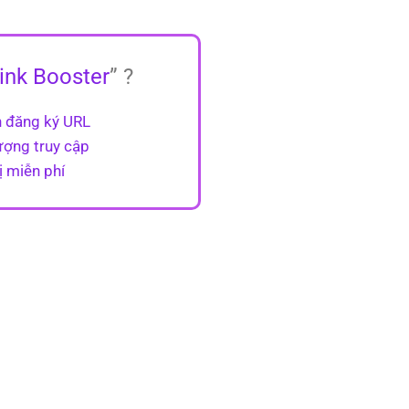
ink Booster
” ?
n đăng ký URL
ượng truy cập
ị miễn phí