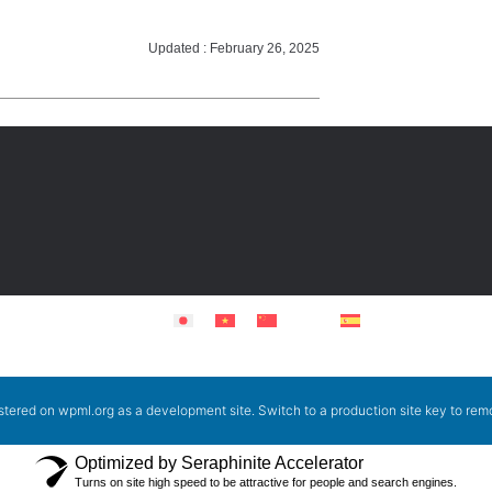
Updated : February 26, 2025
istered on
wpml.org
as a development site. Switch to a production site key to
remo
Optimized by Seraphinite Accelerator
Turns on site high speed to be attractive for people and search engines.