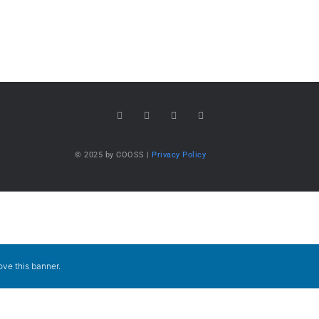
© 2025 by COOSS |
Privacy Policy
ve this banner
.