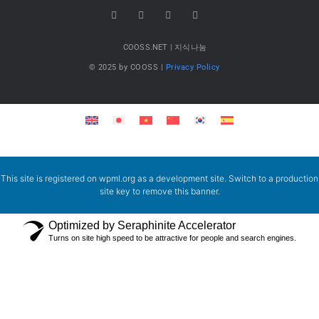
COOSS.NET | 지식나눔
© 2025 by COOSS |
Privacy Policy
This site is registered on
wpml.org
as a development site. Switch to a production
site key to
remove this banner
.
Optimized by Seraphinite Accelerator
Turns on site high speed to be attractive for people and search engines.