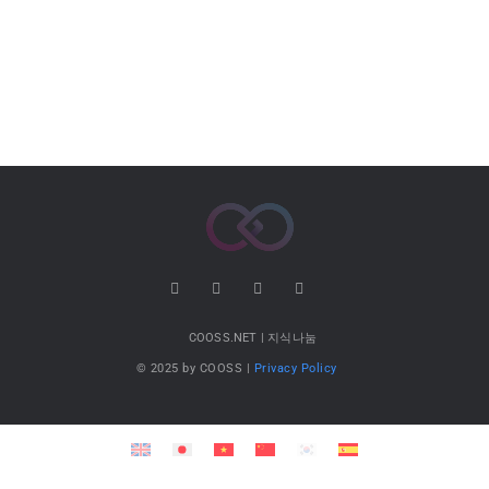
COOSS.NET | 지식나눔
© 2025 by COOSS |
Privacy Policy