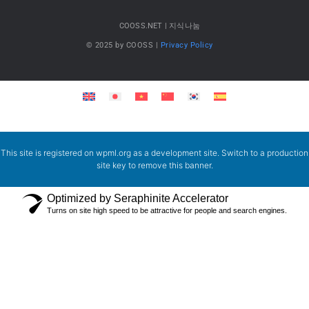
COOSS.NET | 지식나눔
© 2025 by COOSS |
Privacy Policy
This site is registered on
wpml.org
as a development site. Switch to a production
site key to
remove this banner
.
Optimized by Seraphinite Accelerator
Turns on site high speed to be attractive for people and search engines.