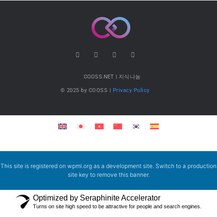
COOSS.NET | 지식나눔
© 2025 by COOSS |
Privacy Policy
This site is registered on
wpml.org
as a development site. Switch to a production
site key to
remove this banner
.
Optimized by Seraphinite Accelerator
Turns on site high speed to be attractive for people and search engines.