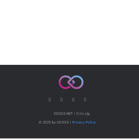
COOSS.NET | 지식나눔
© 2025 by COOSS |
Privacy Policy