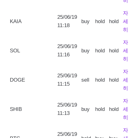
히
자
25/06/19
KAIA
buy
hold
hold
세
11:18
히
자
25/06/19
SOL
buy
hold
hold
세
11:16
히
자
25/06/19
DOGE
sell
hold
hold
세
11:15
히
자
25/06/19
SHIB
buy
hold
hold
세
11:13
히
자
25/06/19