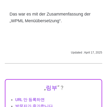
Das war es mit der Zusammenfassung der
„WPML Menüübersetzung“.
Updated : April 17, 2025
„
링부
“ ?
URL 만 등록하면
방문자가 증가합니다