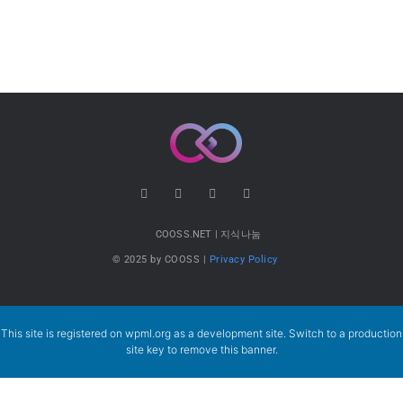
COOSS.NET | 지식나눔
© 2025 by COOSS |
Privacy Policy
This site is registered on
wpml.org
as a development site. Switch to a production
site key to
remove this banner
.