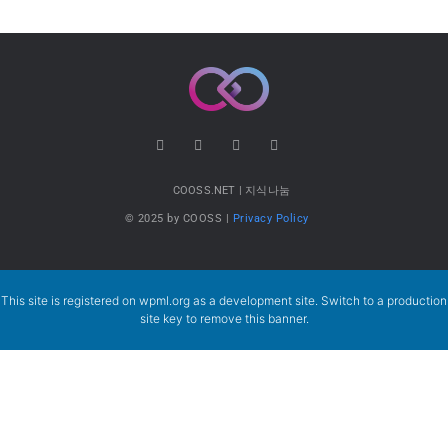
COOSS.NET | 지식나눔
© 2025 by COOSS |
Privacy Policy
This site is registered on
wpml.org
as a development site. Switch to a production
site key to
remove this banner
.