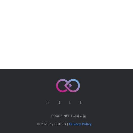
COOSS.NET | 지식나눔
© 2025 by COOSS |
Privacy Policy