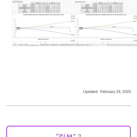
Updated : February 29, 2020
“
링부
” ?