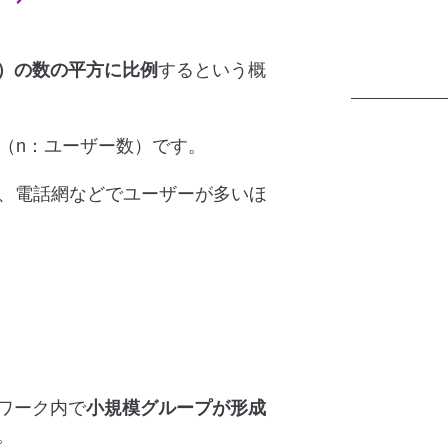
）の数の平方に比例
するという概
²（n：ユーザー数）です。
ー、電話網などでユーザーが多いほ
ワーク内で
小規模グループが形成
。