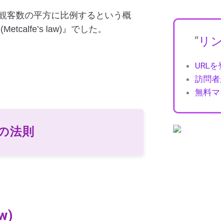
観客数の平方に比例するという概
alfe’s law)』でした。
“
リ
URL
訪問者
無料マ
の法則
w)