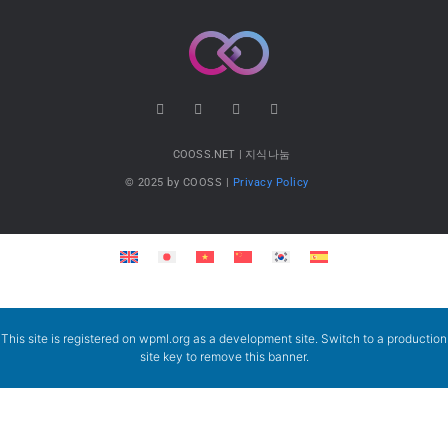
COOSS.NET | 지식나눔
© 2025 by COOSS |
Privacy Policy
This site is registered on
wpml.org
as a development site. Switch to a production
site key to
remove this banner
.