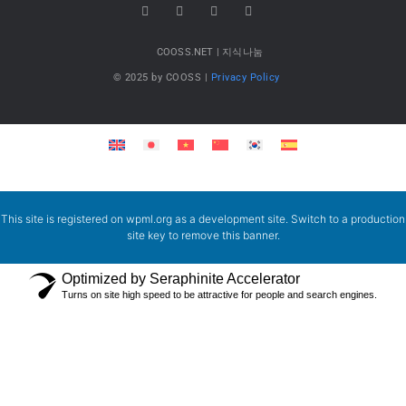
COOSS.NET | 지식나눔
© 2025 by COOSS |
Privacy Policy
This site is registered on
wpml.org
as a development site. Switch to a production
site key to
remove this banner
.
Optimized by Seraphinite Accelerator
Turns on site high speed to be attractive for people and search engines.