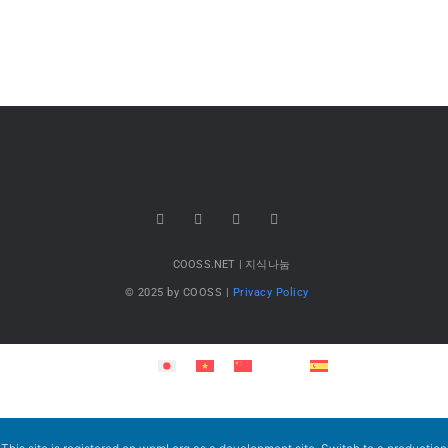
COOSS.NET | 지식나눔
© 2025 by COOSS |
Privacy Policy