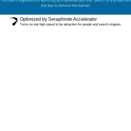
This site is registered on
wpml.org
as a development site. Switch to a production
site key to
remove this banner
.
Optimized by Seraphinite Accelerator
Turns on site high speed to be attractive for people and search engines.