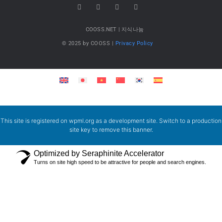
COOSS.NET | 지식나눔
© 2025 by COOSS |
Privacy Policy
This site is registered on
wpml.org
as a development site. Switch to a production
site key to
remove this banner
.
Optimized by Seraphinite Accelerator
Turns on site high speed to be attractive for people and search engines.